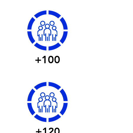
Supervisión
y Jefaturas
+100
Colaboradores
Peruanos
+120