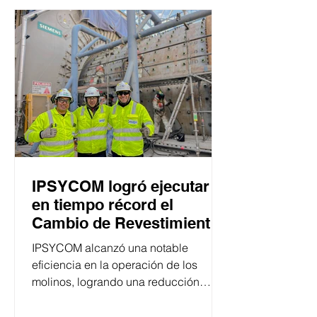
IPSYCOM logró ejecutar
en tiempo récord el
Cambio de Revestimientos
de Molinos de Bolas de
IPSYCOM alcanzó una notable
Minera Las Bambas en la
eficiencia en la operación de los
Región Apurímac, Perú
molinos, logrando una reducción
significativa de los tiempos.